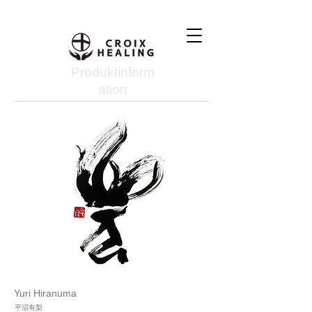
Produktinform
ation
Yuri Hiranuma
平沼有梨