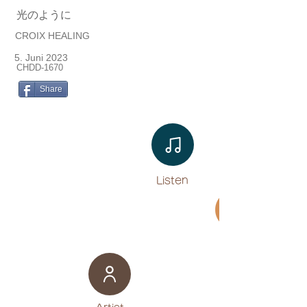
光のように
CROIX HEALING
5. Juni 2023
CHDD-1670
Share
Listen​
Movie