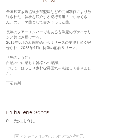
​Artist
全国独立放送協議会加盟局などの共同制作により放
送された、神社を紹介する紀行番組「ごりやくさ
ん」のテーマ曲として書き下ろした曲。
長年のツアーメンバーでもある古澤巖のヴァイオリ
ンと共にお届けする。
2019年9月の放送開始からリリースの要望も多く寄
せられ、2023年6月に待望の配信リリース。
『光のように』
自然の中に感じる神様への感謝。
そして、ほっこり素朴な雰囲気を意識して書きまし
た。
平沼有梨
Enthaltene Songs
01. 光のように
​同ジャンルのおすすめ作品