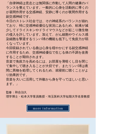
「自律神経は意志とは無関係に作動して人間の健康のバ
ランスを整えています。一般的に心身を活動的に導くの
が昼間作用する交感神経、安静に導くのが夜間作用する
副交感神経です。
今日のストレス社会では、その神経系のバランスが崩れ
ており、特に交感神経優位な状況にあるため、粘液が減
少してドライスキンやドライマウスなどが起こり微生物
の侵入を許しています。加えて、がん細胞やウイルス感
染細胞を撃退するリンパ球の機能も低下して免疫力が弱
くなっています。
今回収録されている曲は心身を穏やかにする副交感神経
に作用するため、交感神経優位で生じる体の不調を改善
することが期待されます。
音楽で免疫力を高めるには、お部屋を薄暗くし目を閉じ
て集中して聴き入ることが大切です。またリンパ球は夜
間に異物を処理してくれるため、就寝前に聴くことがよ
り効果的です。
音楽を大いに活用して外敵から身を守ってほしいと思い
ます。」
監修：和合治久
理学博士・松本大学客員教授・埼玉医科大学短期大学名誉教授
more information