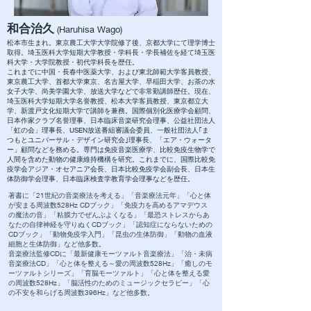
和合治久
(Haruhisa Wago)
松本市生まれ。東京農工大学大学院修了後、京都大学にて理学博士
取得。埼玉医科大学短期大学教授・学科長・学長補佐を経て埼玉医
科大学・大学院教授・初代学科長を歴任。
これまでに中国・長春中医薬大学、および東北師範大学客員教授、
東京農工大学、首都大学東京、名古屋大学、早稲田大学、お茶の水
女子大学、尚美学園大学、放送大学などで非常勤講師歴任。現在、
埼玉医科大学短期大学名誉教授、松本大学客員教授、東京都立大
学、新渡戸文化短期大学で講師を兼務。国際個別化医療学会顧問、
日本作家クラブ名誉理事、日本臨床音楽研究会理事、公益社団法人
「虹の会」理事長、USEN放送番組審議会委員、一般社団法人｢ま
つもとユニバーサル・デザイン研究会｣理事長、「エア・ウォータ
ー」顧問などを務める。専門は免疫音楽医療学、比較免疫生物学で
人間を含めた動物の健康維持機構を研究。これまでに、国際比較免
疫学会アジア・オセアニア会長、日本比較免疫学会副会長、日本生
体防御学会理事、日本臨床検査学教育学会理事などを歴任。
著書に「21世紀の音楽療法を考える」「音楽療法元年」「心と体
が安まる周波数528Hz CDブック」「免疫力を高めるアマデウス
の魔法の音」「粘膜力でぜんぶよくなる」「最恐ストレスからあ
なたの自律神経を守りぬくCDブック」「認知症にならないための
CDブック」「動物免疫学入門」「昆虫の生体防御」「動物の血液
細胞と生体防御」など他多数。
音楽療法監修CDに「最新健康モーツァルト音楽療法」「治・未病
音楽療法CD」「心と体を整える～愛の周波数528Hz」「癒しのモ
ーツァルトシリーズ」「育脳モーツァルト」「心と体を整える愛
の周波数528Hz」「脳活性のためのミュージックセラピー」「心
の不安を和らげる周波数396Hz」など他多数。