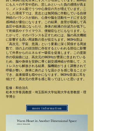
にも人々の不安や恐れ、悲しみといった負の感情が高ま
り、メンタル面でうつや心身症の方が増えています。こ
うした環境下では、意志とは無関係に作動している自律
神経のバランスが崩れ、心身や脳を活動モードにする交
感神経が優位になります。この結果、血管が収縮して高
血圧や低体温になったり、身体の粘液の分泌力が低下し
て乾燥肌やドライマウス、便秘症などにもなります。し
たがって、そのバランスを正すためには、脳の高次機能
に影響する高い周波数の音が役立ちます。963Hz音は
「高次元、宇宙、意識」という要素に深く関係する周波
数で、頭の上の頭頂部に存在するといわれる部位に影響
して外界からのエネルギー吸収を促進します。この度新
作の収録曲には、高次元の963Hzが豊富に含まれている
ため、脳や身体を安静に導く副交感神経が作動して、ス
トレスから解放される結果、脳機能がうまく調整されて
呼吸が整い、身体に炎のような温かさを感じ取ることが
でき、血液循環も穏やかになります。963Hz音楽に耳を
傾けて、異次元の世界を感じ取ってほしいと思います。
監修：和合治久
松本大学客員教授・埼玉医科大学短期大学名誉教授・理
学博士
more information