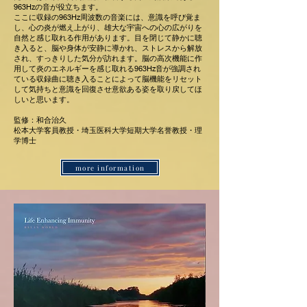
963Hzの音が役立ちます。
ここに収録の963Hz周波数の音楽には、意識を呼び覚ま
し、心の炎が燃え上がり、雄大な宇宙への心の広がりを
自然と感じ取れる作用があります。目を閉じて静かに聴
き入ると、脳や身体が安静に導かれ、ストレスから解放
され、すっきりした気分が訪れます。脳の高次機能に作
用して炎のエネルギーを感じ取れる963Hz音が強調され
ている収録曲に聴き入ることによって脳機能をリセット
して気持ちと意識を回復させ意欲ある姿を取り戻してほ
しいと思います。
監修：和合治久
松本大学客員教授・埼玉医科大学短期大学名誉教授・理
学博士
more information