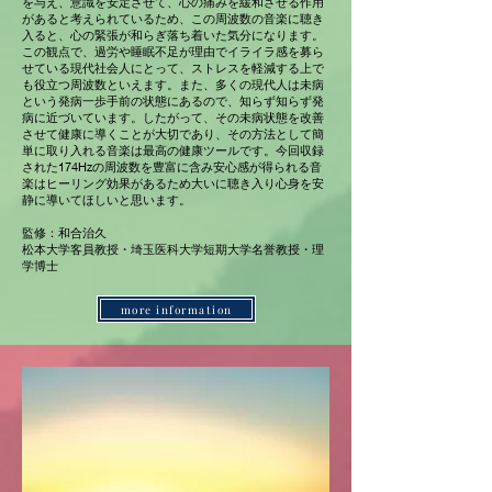
を与え、意識を安定させて、心の痛みを緩和させる作用
があると考えられているため、この周波数の音楽に聴き
入ると、心の緊張が和らぎ落ち着いた気分になります。
この観点で、過労や睡眠不足が理由でイライラ感を募ら
せている現代社会人にとって、ストレスを軽減する上で
も役立つ周波数といえます。また、多くの現代人は未病
という発病一歩手前の状態にあるので、知らず知らず発
病に近づいています。したがって、その未病状態を改善
させて健康に導くことが大切であり、その方法として簡
単に取り入れる音楽は最高の健康ツールです。今回収録
された174Hzの周波数を豊富に含み安心感が得られる音
楽はヒーリング効果があるため大いに聴き入り心身を安
静に導いてほしいと思います。
監修：和合治久
松本大学客員教授・埼玉医科大学短期大学名誉教授・理
学博士
more information