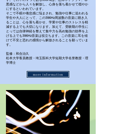
悪感などから人々を解放し、心身を落ち着かせて穏やか
にするといわれています。
そこで不眠や倦怠感に悩まされ、勉強や仕事に追われる
学生や大人にとって、この396Hz周波数の音楽に聴き入
ることは、心を落ち着かせ、学業や仕事のストレスを軽
減する上でも大切になります。加えて、受験期の学生に
とっては自律神経を整えて集中力を高め勉強の効率を上
げる上でも396Hz音楽は役立ちます。この音楽に耳を傾
けて不安と恐れの感情から解放されることを願っていま
す。
監修：和合治久
松本大学客員教授・埼玉医科大学短期大学名誉教授・理
学博士
more information