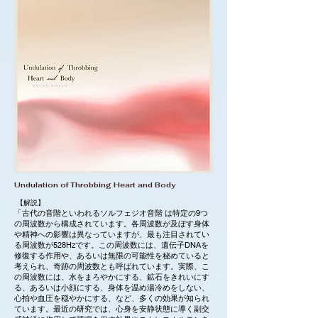
Undulation of Throbbing Heart and Body
【解説】
「古代の音階といわれるソルフェジオ音階 は特定の9つ
の周波数から構成されています。各周波数が及ぼす身体
や精神への影響は異なっていますが、最も注目されてい
る周波数が528Hzです。この周波数には、遺伝子DNAを
修復する作用や、あるいは無限の可能性を秘めていると
考えられ、奇跡の周波数とも呼ばれています。実際、こ
の周波数には、水をまろやかにする、鉱石をきれいにす
る、あるいは小顔にする、身体を温め湯冷めをしない、
心拍や血圧を穏やかにする、など、多くの効果が知られ
ています。最近の研究では、心身を安静状態に導く副交