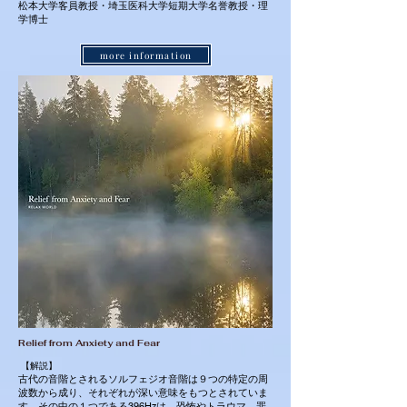
松本大学客員教授・埼玉医科大学短期大学名誉教授・理
学博士
more information
Relief from Anxiety and Fear
【解説】
古代の音階とされるソルフェジオ音階は９つの特定の周
波数から成り、それぞれが深い意味をもつとされていま
す。その中の１つである396Hzは、恐怖やトラウマ、罪