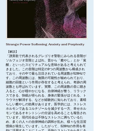
Strange Power Softening Anxiety and Perplexity
【解説】
「讃美歌で代表されるグレゴリオ聖歌にみられる音階が
ソルフェジオ音階とよばれ、昔から「癒やし」とか「覚
醒」といったスピリチュアルな意味があると考えられて
きました。この音階は特定の9つの周波数から構成され
ており、その中で最も注目されている周波数が528Hzで
す。この周波数には、無限の可能性が秘められており、
細胞の回復という作用が存在すると考えられ、奇跡の周
波数とも呼ばれています。実際、この周波数の音に聴き
入ると、心が穏やかになる、自律神経が整う、リラック
スできる、快眠が得られる、身体の緊張がほぐれる、ト
ラウマが解消する、などが経験的に知られており、素晴
らしい癒やしの効果があります。医学的には、ストレス
ホルモンであるコルチゾールを減少する一方、幸せホル
モンであるオキシトシンの分泌を高めることも報告され
ています。現代社会は不快なストレスに満ちているた
め、多くの人々の自律神経の調和が乱れ、様々な生活習
慣病が発生しています。したがって、528Hzの作用を有
効に活用することによって、不快なストレスから生じる