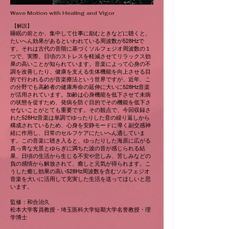
Wave Motion with Healing and Vigor
【解説】
睡眠の前とか、集中して仕事に励むときなどに聴くと、
たいへん効果があるといわれている周波数が528Hzで
す。それは古代の音階に基づくソルフェジオ周波数の１
つで、実際、日頃のストレスを軽減させてリラックス効
果の高いことが知られています。音楽によって心身の不
調を改善したり、健康を支える生体機能を向上させる目
的で行われるのが音楽療法という世界ですが、近年、こ
の分野でも高齢者の健康寿命の延伸に大いに528Hz音楽
が活用されています。加齢は心身機能を低下させて未病
の状態を促すため、発病を防ぐ目的でその機能を低下さ
せないことがとても重要です。その観点で、今回収録さ
れた528Hz音楽は単調でゆったりした音の繰り返しから
構成されているため、心身を安静モードに導く副交感神
経に作用し、日常のセルフケアにたいへん適していま
す。この音楽に聴き入ると、ゆったりした海原に広がる
真っ青な光景とゆらぎに満ちた波の音が感じられる結
果、日頃の生活から生じる不安や悲しみ、苦しみなどの
負の感情から解放されて、癒しと元気が得られます。こ
うした癒し効果の高い528Hz周波数を含むソルフェジオ
音楽を大いに活用して充実した生活を送ってほしいと思
います。
監修：和合治久
松本大学客員教授・埼玉医科大学短期大学名誉教授・理
学博士