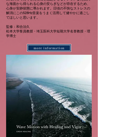
な海面から得られる心身の安らぎなどが存在するため、
心身が安静状態に導かれます。日頃の不快なストレスの
解消にこの528Hz音楽をうまく活用して健やかに過ごし
てほしいと思います。
監修：和合治久
松本大学客員教授・埼玉医科大学短期大学名誉教授・理
学博士
more information