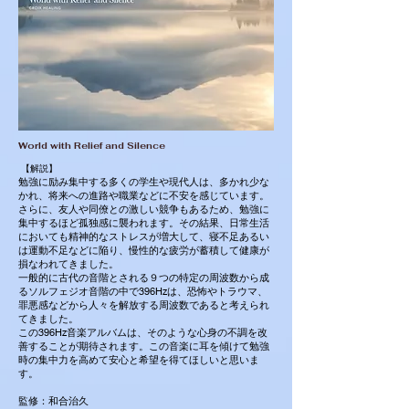
World with Relief and Silence
【解説】
勉強に励み集中する多くの学生や現代人は、多かれ少な
かれ、将来への進路や職業などに不安を感じています。
さらに、友人や同僚との激しい競争もあるため、勉強に
集中するほど孤独感に襲われます。その結果、日常生活
においても精神的なストレスが増大して、寝不足あるい
は運動不足などに陥り、慢性的な疲労が蓄積して健康が
損なわれてきました。
一般的に古代の音階とされる９つの特定の周波数から成
るソルフェジオ音階の中で396Hzは、恐怖やトラウマ、
罪悪感などから人々を解放する周波数であると考えられ
てきました。
この396Hz音楽アルバムは、そのような心身の不調を改
善することが期待されます。この音楽に耳を傾けて勉強
時の集中力を高めて安心と希望を得てほしいと思いま
す。
監修：和合治久