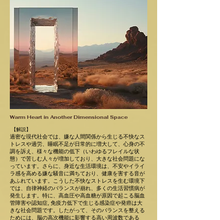
Warm Heart in Another Dimensional Space
【解説】
過密な現代社会では、嫌な人間関係から生じる不快なス
トレスや過労、睡眠不足が日常的に増大して、心身の不
調を訴え、様々な機能の低下（いわゆるフレイルな状
態）で苦しむ人々が増加しており、大きな社会問題にな
っています。さらに、身近な生活環境は、不安やイライ
ラ感を高める嫌な騒音に満ちており、健康を害する音が
あふれています。こうした不快なストレスを生む環境下
では、自律神経のバランスが崩れ、多くの生活習慣病が
発生します。特に、高血圧や高血糖が原因で起こる脳血
管障害や認知症, 免疫力低下で生じる感染症や発癌は大
きな社会問題です。したがって、そのバランスを整える
ためには、脳の高次機能に影響する高い周波数である