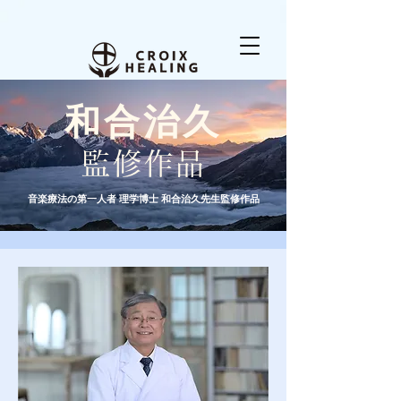
和合治久
監修作品
音楽療法の第一人者 理学博士 和合治久先生監修作品