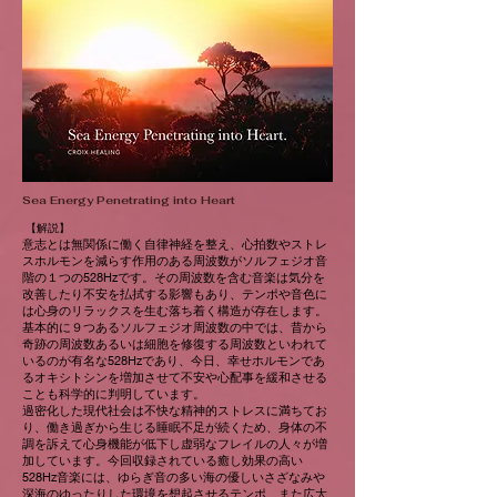
Sea Energy Penetrating into Heart
【解説】
意志とは無関係に働く自律神経を整え、心拍数やストレ
スホルモンを減らす作用のある周波数がソルフェジオ音
階の１つの528Hzです。その周波数を含む音楽は気分を
改善したり不安を払拭する影響もあり、テンポや音色に
は心身のリラックスを生む落ち着く構造が存在します。
基本的に９つあるソルフェジオ周波数の中では、昔から
奇跡の周波数あるいは細胞を修復する周波数といわれて
いるのが有名な528Hzであり、今日、幸せホルモンであ
るオキシトシンを増加させて不安や心配事を緩和させる
ことも科学的に判明しています。
過密化した現代社会は不快な精神的ストレスに満ちてお
り、働き過ぎから生じる睡眠不足が続くため、身体の不
調を訴えて心身機能が低下し虚弱なフレイルの人々が増
加しています。今回収録されている癒し効果の高い
528Hz音楽には、ゆらぎ音の多い海の優しいさざなみや
深海のゆったりした環境を想起させるテンポ、また広大