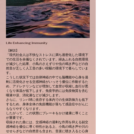
Life Enhancing Immunity
【解説】
「現代社会人は不快なストレスに満ち過密化した環境下
での生活を余儀なくされています。緑あふれる自然環境
が減少した結果、小鳥のさえずりや虫の鳴き声などの自
然音が乏しく人工音の多い喧騒の環境下で暮らしていま
す。
こうした状況下では自律神経の中でも脳機能や心身を過
剰に活発化させる交感神経がいっそう優位に作動するた
め、アドレナリンなどが増加して血管が収縮し血行が悪
くなり体温が低下します。免疫学的には免疫物質を含む
唾液や涙、消化液などが減少します。
さらに、リンパ球に依存する体内での生体防御力も低下
するため、身体全体の免疫機能が落ちて感染症やがんに
もなりやすくなります。
したがって、この状態にブレーキをかけ健康に導くこと
が重要です。
収録された曲には、交感神経の過剰な作用を抑える副交
感神経を優位に導く特性がある上、小鳥の鳴き声や川の
せせらぎなどの自然音も含まれ、音楽に聴き入ると心身