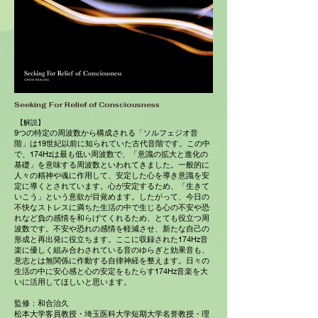
Seeking For Relief of Consciousness
【解説】
9つの特定の周波数から構成される「ソルフェジオ音
階」は19世紀以前に知られていた古代音階です。この中
で、174Hzは最も低い周波数で、「意識の拡大と進化の
基礎」を意味する周波数といわれてきました。一般的に
人々の精神や魂に作用して、安定した心を導き意識を安
定に導くとされています。心が安定するため、「生きて
いこう」という意欲が目覚めます。したがって、今日の
不快なストレスに満ちた生活の中で生じる心の不安や恐
れなど負の感情を和らげてくれるため、とても役立つ周
波数です。不安や恐れの感情を軽減させ、新たな自己の
形成と再出発に役立ちます。ここに収録された174Hz音
楽に優しく組み合わされている音のゆらぎと効果音も、
意志とは無関係に作動する自律神経を整えます。日々の
生活の中に安心感と心の安定をもたらす174Hz音楽を大
いに活用してほしいと思います。
監修：和合治久
松本大学客員教授・埼玉医科大学短期大学名誉教授・理