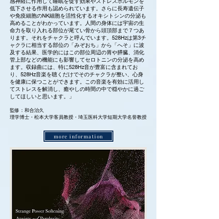
感神経に作用して睡眠を促す効果やストレスホルモンを
低下させる作用も認められています。さらに長寿遺伝子
や免疫細胞のNK細胞を活性化するオキシトシンの分泌も
高めることがわかっています。人間の身体には宇宙の生
命力を取り入れる部位が尾てい骨から頭頂部まで７つあ
ります。それをチャクラと呼んでいます。528Hzは第3チ
ャクラに相当する部位の「みぞおち」から「へそ」に波
及する結果、医学的にはこの部位周辺の胃や膵臓、消化
管上部などの機能にも影響してセロトニンの分泌を高め
ます。収録曲には、特に528Hz音が豊富に含まれてお
り、528Hz音楽を聴くだけでそのチャクラが整い、心身
を健康に保つことができます。この音楽を有効に活用し
てストレスを解消し、癒やしの時間の中で穏やかに過ご
してほしいと思います。」
監修：和合治久
理学博士・松本大学客員教授・埼玉医科大学短期大学名誉教授
more information