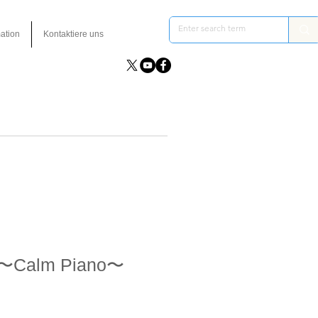
ation
Kontaktiere uns
n 〜Calm Piano〜