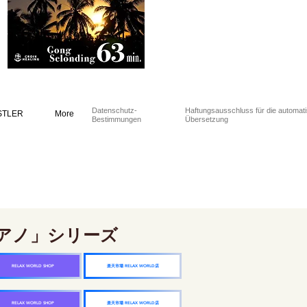
Datenschutz-
Haftungsausschluss für die automat
STLER
More
Bestimmungen
Übersetzung
アノ」シリーズ
楽天市場 RELAX WORLD店
RELAX WORLD SHOP
楽天市場 RELAX WORLD店
RELAX WORLD SHOP