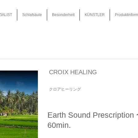
IALIST
Schlafsäule
Besonderheit
KÜNSTLER
Produktinform
CROIX HEALING
クロアヒーリング
Earth Sound Prescriptio
60min.