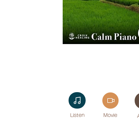
Listen​
Movie
​