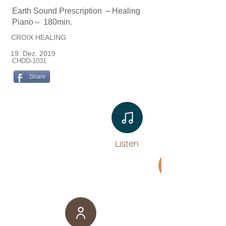
Earth Sound Prescription ～Healing
Piano～ 180min.
CROIX HEALING
19. Dez. 2019
CHDD-1031
Share
Listen​
Movie