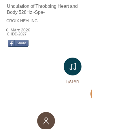
Undulation of Throbbing Heart and
Body 528Hz -Spa-
CROIX HEALING
6. März 2026
CHDD-2027
Share
Listen​
Movie