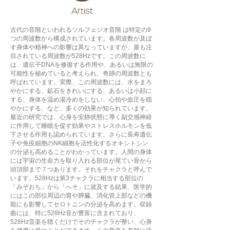
​Artist
古代の音階といわれるソルフェジオ音階 は特定の9
つの周波数から構成されています。各周波数が及ぼ
す身体や精神への影響は異なっていますが、最も注
目されている周波数が528Hzです。この周波数に
は、遺伝子DNAを修復する作用や、あるいは無限の
可能性を秘めていると考えられ、奇跡の周波数とも
呼ばれています。実際、この周波数には、水をまろ
やかにする、鉱石をきれいにする、あるいは小顔に
する、身体を温め湯冷めをしない、心拍や血圧を穏
やかにする、など、多くの効果が知られています。
最近の研究では、心身を安静状態に導く副交感神経
に作用して睡眠を促す効果やストレスホルモンを低
下させる作用も認められています。さらに長寿遺伝
子や免疫細胞のNK細胞を活性化するオキシトシン
の分泌も高めることがわかっています。人間の身体
には宇宙の生命力を取り入れる部位が尾てい骨から
頭頂部まで７つあります。それをチャクラと呼んで
います。528Hzは第3チャクラに相当する部位の
「みぞおち」から「へそ」に波及する結果、医学的
にはこの部位周辺の胃や膵臓、消化管上部などの機
能にも影響してセロトニンの分泌を高めます。収録
曲には、特に528Hz音が豊富に含まれており、
528Hz音楽を聴くだけでそのチャクラが整い、心身