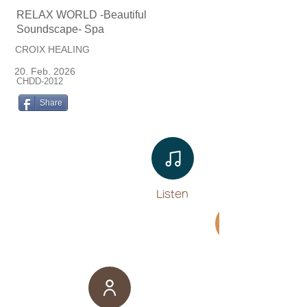
RELAX WORLD -Beautiful
Soundscape- Spa
CROIX HEALING
20. Feb. 2026
CHDD-2012
Share
Listen​
Movie