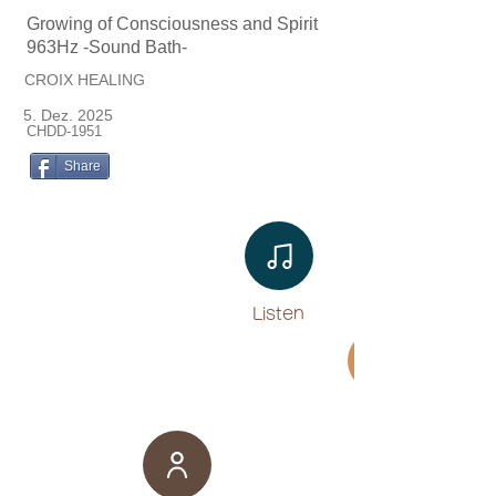
Growing of Consciousness and Spirit
963Hz -Sound Bath-
CROIX HEALING
5. Dez. 2025
CHDD-1951
Share
Listen​
Movie