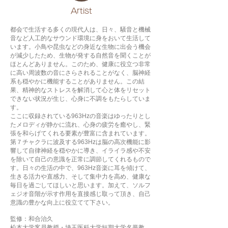
​Artist
都会で生活する多くの現代人は、日々、騒音と機械
音など人工的なサウンド環境に身をおいて生活して
います。小鳥や昆虫などの身近な生物に出会う機会
が減少したため、生物が発する自然音を聞くことが
ほとんどありません。このため、健康に役立つ非常
に高い周波数の音にさらされることがなく、脳神経
系も穏やかに機能することがありません。この結
果、精神的なストレスを解消して心と体をリセット
できない状況が生じ、心身に不調をもたらしていま
す。
ここに収録されている963Hzの音楽はゆったりとし
たメロディが静かに流れ、心身の疲労を癒やし、緊
張を和らげてくれる要素が豊富に含まれています。
第７チャクラに波及する963Hzは脳の高次機能に影
響して自律神経を穏やかに導き、イライラ感や不安
を除いて自己の意識を正常に調節してくれるもので
す。日々の生活の中で、963Hz音楽に耳を傾けて、
生きる活力や直感力、そして集中力を高め、健康な
毎日を過ごしてほしいと思います。加えて、ソルフ
ェジオ音階が示す作用を直接感じ取って頂き、自己
意識の豊かな向上に役立てて下さい。
監修：和合治久
松本大学客員教授・埼玉医科大学短期大学名誉教