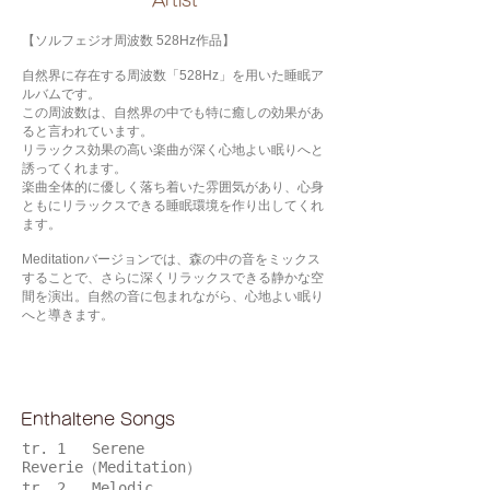
​Artist
【ソルフェジオ周波数 528Hz作品】
自然界に存在する周波数「528Hz」を用いた睡眠ア
ルバムです。
この周波数は、自然界の中でも特に癒しの効果があ
ると言われています。
リラックス効果の高い楽曲が深く心地よい眠りへと
誘ってくれます。
楽曲全体的に優しく落ち着いた雰囲気があり、心身
ともにリラックスできる睡眠環境を作り出してくれ
ます。
Meditationバージョンでは、森の中の音をミックス
することで、さらに深くリラックスできる静かな空
間を演出。自然の音に包まれながら、心地よい眠り
へと導きます。
Enthaltene Songs
tr. 1 Serene
Reverie（Meditation）
tr. 2 Melodic