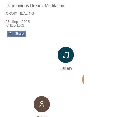
Harmonious Dream -Meditation-
CROIX HEALING
26. Sept. 2025
CHDD-1903
Share
Listen​
Movie