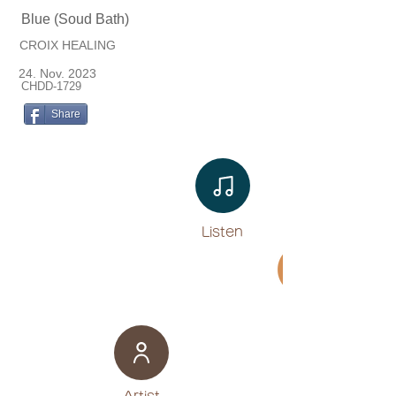
Blue (Soud Bath)
CROIX HEALING
24. Nov. 2023
CHDD-1729
Share
Listen​
Movie