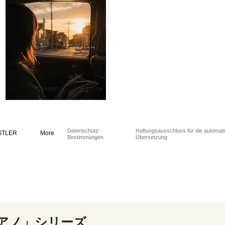
Datenschutz-
Haftungsausschluss für die automat
STLER
More
Bestimmungen
Übersetzung
アノ」シリーズ