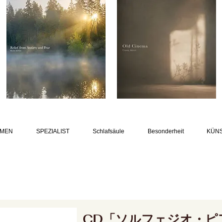
MEN
SPEZIALIST
Schlafsäule
Besonderheit
KÜN
CD「ソルフェジオ・ピ