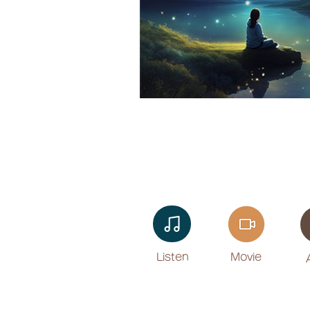
Listen​
Movie
​