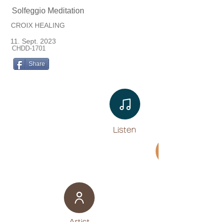
Solfeggio Meditation
CROIX HEALING
11. Sept. 2023
CHDD-1701
Share
Listen​
Movie