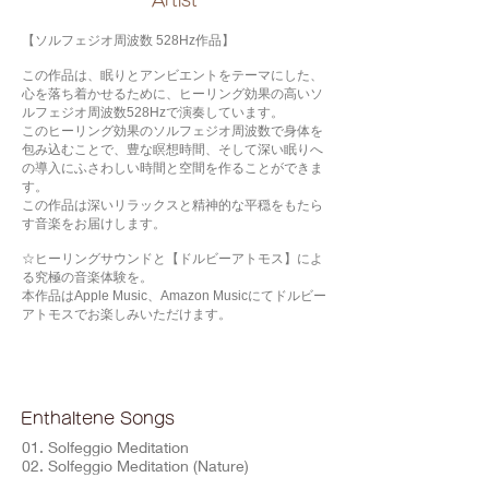
​Artist
【ソルフェジオ周波数 528Hz作品】
この作品は、眠りとアンビエントをテーマにした、
心を落ち着かせるために、ヒーリング効果の高いソ
ルフェジオ周波数528Hzで演奏しています。
このヒーリング効果のソルフェジオ周波数で身体を
包み込むことで、豊な瞑想時間、そして深い眠りへ
の導入にふさわしい時間と空間を作ることができま
す。
この作品は深いリラックスと精神的な平穏をもたら
す音楽をお届けします。
☆ヒーリングサウンドと【ドルビーアトモス】によ
る究極の音楽体験を。
本作品はApple Music、Amazon Musicにてドルビー
アトモスでお楽しみいただけます。
Enthaltene Songs
01. Solfeggio Meditation
02. Solfeggio Meditation (Nature)