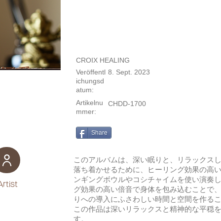
CROIX HEALING
Veröffentl
8. Sept. 2023
ichungsd
atum:
Artikelnu
CHDD-1700
mmer:
Share
このアルバムは、深い眠りと、リラックス
落ち着かせるために、ヒーリング効果の高
ンギングボウルやコシチャイムを使い演奏
Artist
グ効果の高い倍音で身体を包み込むことで
りへの導入にふさわしい時間と空間を作る
この作品は深いリラックスと精神的な平穏
す。