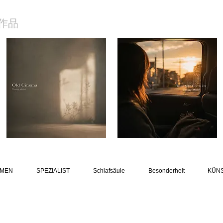
作品
MEN
SPEZIALIST
Schlafsäule
Besonderheit
KÜN