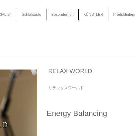
IALIST
Schlafsäule
Besonderheit
KÜNSTLER
Produktinform
RELAX WORLD
リラックスワールド
Energy Balancing