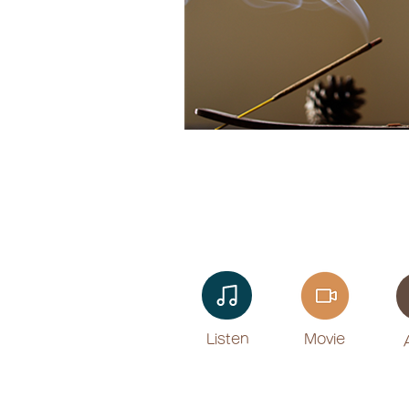
Listen​
Movie
​