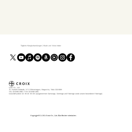
Tägliche Klangbehandlungen | Musik und Video heilen
Croix Co., Ltd.
7F, Konishi-Gebäude, 3-7-2 Shimomeguro, Meguro-ku, Tokio 153-0064
TEL 03-5436-1960 / FAX 03-5436-1961
Geschäftszeiten 10: 00-19: 00 Uhr (ausgenommen Samstage, Sonntage und Feiertage sowie unsere besonderen Feiertage)
Copyright © 21 2021 Croix Co., Ltd. Alle Rechte vorbehalten.