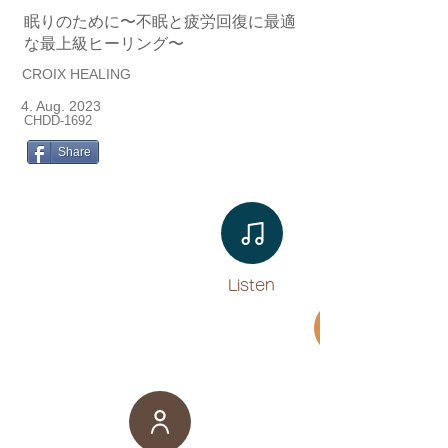
眠りのために〜不眠と疲労回復に最適
な最上級ヒーリング〜
CROIX HEALING
4. Aug. 2023
CHDD-1692
Share
Listen​
Movie