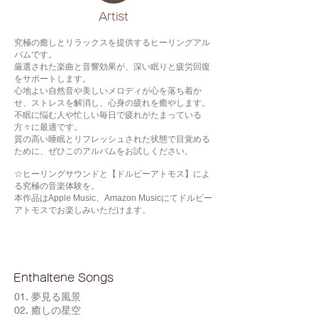
​Artist
究極の癒しとリラックスを提供するヒーリングアル
バムです。
厳選された楽曲と音響効果が、深い眠りと疲労回復
をサポートします。
心地よい自然音や美しいメロディが心を落ち着か
せ、ストレスを解消し、心身の疲れを癒やします。
不眠に悩む人や忙しい毎日で疲れがたまっている
方々に最適です。
質の高い睡眠とリフレッシュされた状態で目覚める
ために、ぜひこのアルバムをお試しください。
☆ヒーリングサウンドと【ドルビーアトモス】によ
る究極の音楽体験を。
本作品はApple Music、Amazon Musicにてドルビー
アトモスでお楽しみいただけます。
Enthaltene Songs
01. 夢見る風景
02. 癒しの星空