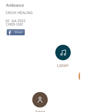
Ambiance
CROIX HEALING
10. Juli 2022
CHDD-1502
Share
Listen​
Movie