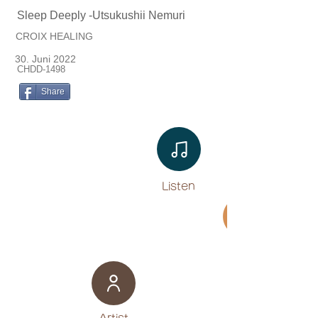
Sleep Deeply -Utsukushii Nemuri
CROIX HEALING
30. Juni 2022
CHDD-1498
Share
Listen​
Movie