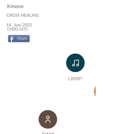
Kimono
CROIX HEALING
14. Juni 2022
CHDD-1475
Share
Listen​
Movie