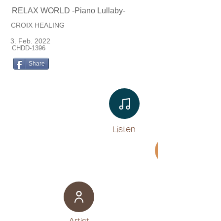
RELAX WORLD -Piano Lullaby-
CROIX HEALING
3. Feb. 2022
CHDD-1396
Share
Listen​
Movie