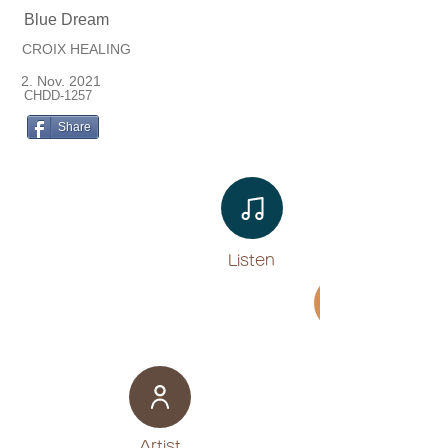
Blue Dream
CROIX HEALING
2. Nov. 2021
CHDD-1257
Share
Listen​
Movie
​Artist