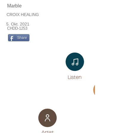
Marble
CROIX HEALING
5. Okt. 2021
CHDD-1253
Share
Listen​
Movie
​Artist