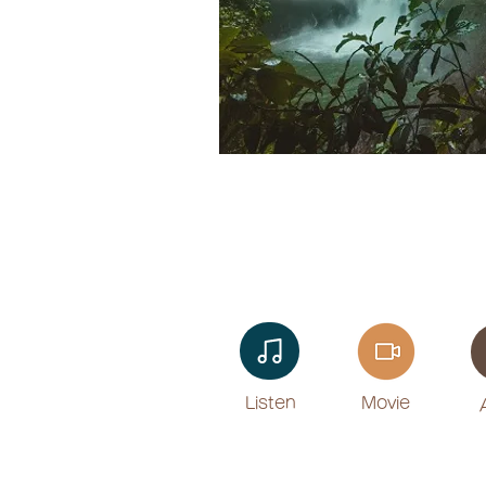
Listen​
Movie
​