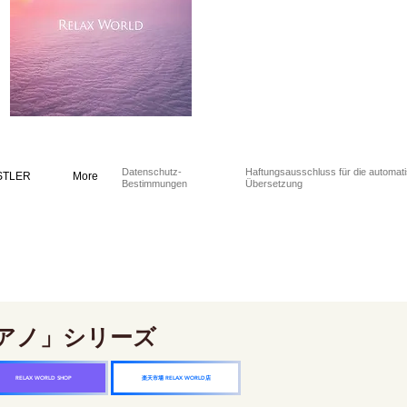
Datenschutz-
Haftungsausschluss für die automat
STLER
More
Bestimmungen
Übersetzung
アノ」シリーズ
楽天市場 RELAX WORLD店
RELAX WORLD SHOP