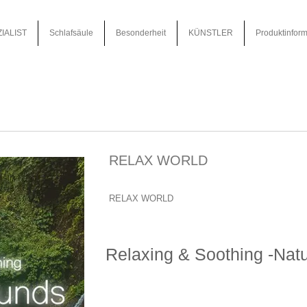
IALIST
Schlafsäule
Besonderheit
KÜNSTLER
Produktinform
RELAX WORLD
RELAX WORLD
Relaxing & Soothing -Nat