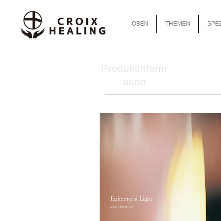
OBEN
THEMEN
SPEZ
Produktinform
ation