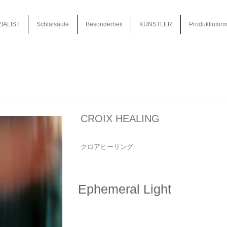
IALIST
Schlafsäule
Besonderheit
KÜNSTLER
Produktinform
CROIX HEALING
クロアヒーリング
Ephemeral Light