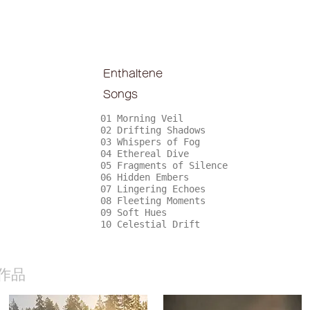
Enthaltene
Songs
01 Morning Veil
02 Drifting Shadows
03 Whispers of Fog
04 Ethereal Dive
05 Fragments of Silence
06 Hidden Embers
07 Lingering Echoes
08 Fleeting Moments
09 Soft Hues
10 Celestial Drift
作品