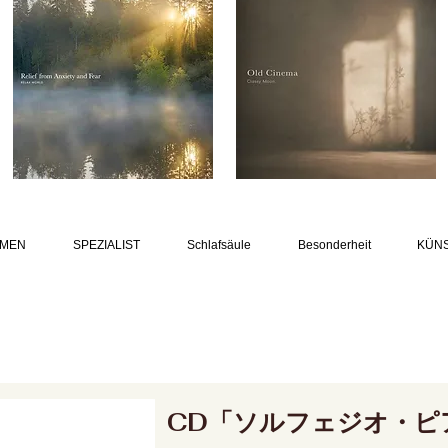
MEN
SPEZIALIST
Schlafsäule
Besonderheit
KÜN
CD「ソルフェジオ・ピ