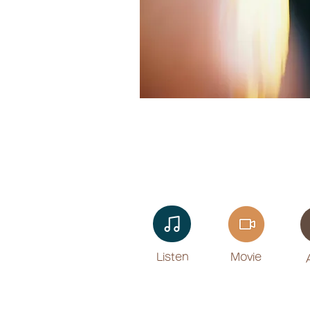
Listen​
Movie
​