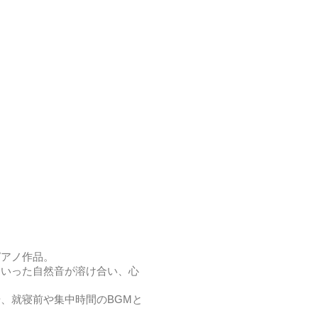
ピアノ作品。
といった自然音が溶け合い、心
、就寝前や集中時間のBGMと