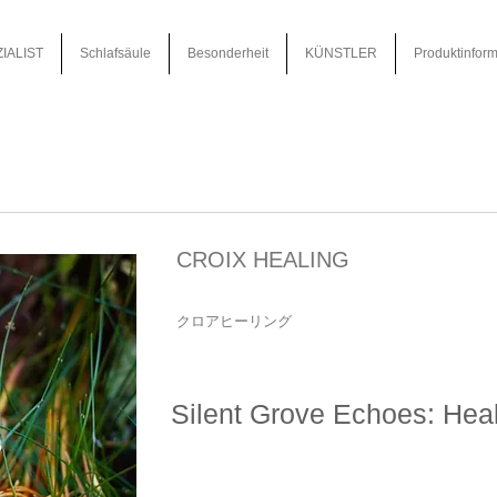
IALIST
Schlafsäule
Besonderheit
KÜNSTLER
Produktinform
CROIX HEALING
クロアヒーリング
Silent Grove Echoes: Hea