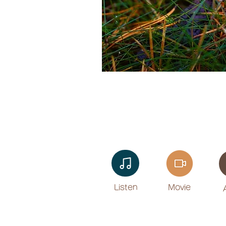
Listen​
Movie
​