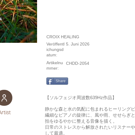
CROIX HEALING
Veröffentl
5. Juni 2026
ichungsd
atum:
Artikelnu
CHDD-2054
mmer:
Share
【ソルフェジオ周波数639Hz作品】
静かな森と水の気配に包まれるヒーリング
Artist
繊細なピアノの旋律に、風や雨、せせらぎ
拍をゆるやかに整える音像を描く。
日常のストレスから解放されたいリスナーや
して最適。