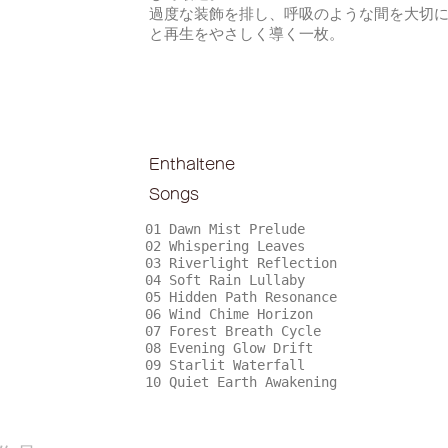
過度な装飾を排し、呼吸のような間を大切
と再生をやさしく導く一枚。
Enthaltene
Songs
01 Dawn Mist Prelude
02 Whispering Leaves
03 Riverlight Reflection
04 Soft Rain Lullaby
05 Hidden Path Resonance
06 Wind Chime Horizon
07 Forest Breath Cycle
08 Evening Glow Drift
09 Starlit Waterfall
10 Quiet Earth Awakening