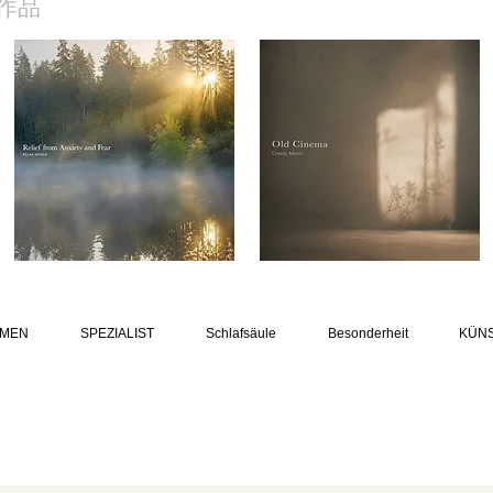
作品
MEN
SPEZIALIST
Schlafsäule
Besonderheit
KÜN