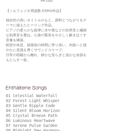
​Artist
【ソルフェジオ周波数 639Hz作品】
独自性の高いタイトルのもと、調和とつながりをテ
ーマに据えたヒーリング作品。
ピアノの柔らかな旋律に水や風などの自然音と繊細
な効果音を重ね、心身の緊張をやさしく解きほぐす
音像を構築。
瞑想や休息、就寝前の時間に寄り添い、内面へと穏
やかに意識を導くサウンドスケープ。
日常の喧騒から離れ、静かな安らぎと温かな余韻を
もたらす一枚。
Enthaltene Songs
01 Celestial Waterfall
02 Forest Light Whisper
03 Gentle Ripple Code
04 Silent Bloom Horizon
05 Crystal Breeze Path
06 Luminous Heartwave
07 Serene Pulse Garden
08 Midnight Dew Harmony