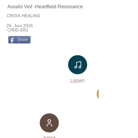
Auralis Veil -Heartfield Resonance
CROIX HEALING
26. Juni 2026
CHDD-2051
Share
Listen​
Movie