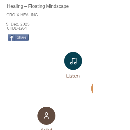
Healing – Floating Mindscape
CROIX HEALING
5. Dez. 2025
CHDD-1954
Share
Listen​
Movie