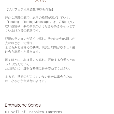
​Artist
【ソルフェジオ周波数 963Hz作品】
静かな意識の底で、思考の輪郭がほどけていく。
『Healing – Floating Mindscape』は、言葉になら
ない感情や、夢の余韻のようなきらめきをそっとす
くい上げた音の航路です。
記憶のランタンが遠くで揺れ、失われた詩の断片が
光の粒となって漂う。
まどろみと目覚めの狭間、現実と幻想がやさしく融
け合う場所へと導きます。
聴くほどに、心は重力を忘れ、浮遊する心景へとゆ
っくり沈んでいく。
ただ静かに、透明な時間に身を委ねてください。
まるで、世界のどこにもいない自分に出会うため
の、小さな宇宙旅行のように。
Enthaltene Songs
01 Veil of Unspoken Lanterns