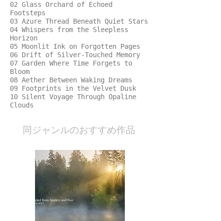
02 Glass Orchard of Echoed
Footsteps
03 Azure Thread Beneath Quiet Stars
04 Whispers from the Sleepless
Horizon
05 Moonlit Ink on Forgotten Pages
06 Drift of Silver-Touched Memory
07 Garden Where Time Forgets to
Bloom
08 Aether Between Waking Dreams
09 Footprints in the Velvet Dusk
10 Silent Voyage Through Opaline
Clouds
​同ジャンルのおすすめ作品