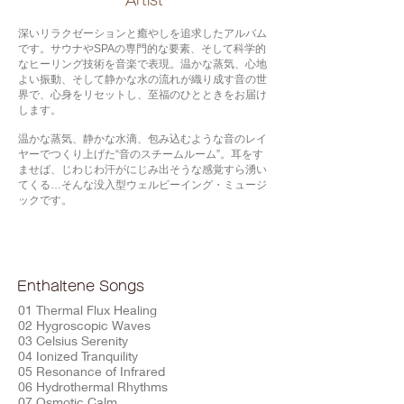
​Artist
深いリラクゼーションと癒やしを追求したアルバム
です。サウナやSPAの専門的な要素、そして科学的
なヒーリング技術を音楽で表現。温かな蒸気、心地
よい振動、そして静かな水の流れが織り成す音の世
界で、心身をリセットし、至福のひとときをお届け
します。
温かな蒸気、静かな水滴、包み込むような音のレイ
ヤーでつくり上げた“音のスチームルーム”。耳をす
ませば、じわじわ汗がにじみ出そうな感覚すら湧い
てくる…そんな没入型ウェルビーイング・ミュージ
ックです。
Enthaltene Songs
01 Thermal Flux Healing
02 Hygroscopic Waves
03 Celsius Serenity
04 Ionized Tranquility
05 Resonance of Infrared
06 Hydrothermal Rhythms
07 Osmotic Calm