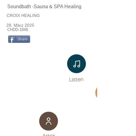
Soundbath -Sauna & SPA Healing
CROIX HEALING
28. März 2025
CHDD-1848
Share
Listen​
Movie