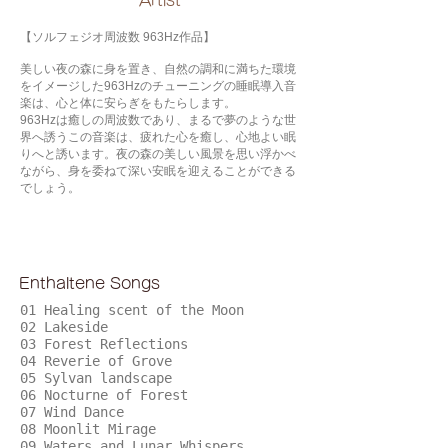
​Artist
【ソルフェジオ周波数 963Hz作品】
美しい夜の森に身を置き、自然の調和に満ちた環境
をイメージした963Hzのチューニングの睡眠導入音
楽は、心と体に安らぎをもたらします。
963Hzは癒しの周波数であり、まるで夢のような世
界へ誘うこの音楽は、疲れた心を癒し、心地よい眠
りへと誘います。夜の森の美しい風景を思い浮かべ
ながら、身を委ねて深い安眠を迎えることができる
でしょう。
Enthaltene Songs
01 Healing scent of the Moon
02 Lakeside
03 Forest Reflections
04 Reverie of Grove
05 Sylvan landscape
06 Nocturne of Forest
07 Wind Dance
08 Moonlit Mirage
09 Waters and Lunar Whispers