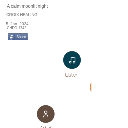
A calm moonlit night
CROIX HEALING
5. Jan. 2024
CHDD-1742
Share
Listen​
Movie