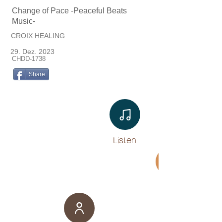
Change of Pace -Peaceful Beats
Music-
CROIX HEALING
29. Dez. 2023
CHDD-1738
Share
Listen​
Movie