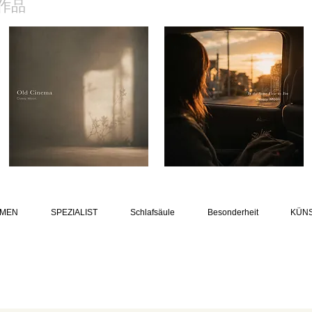
作品
MEN
SPEZIALIST
Schlafsäule
Besonderheit
KÜN