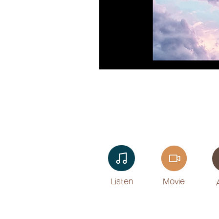
Listen​
Movie
​