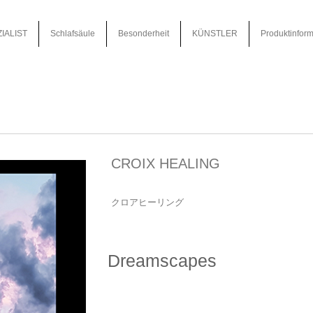
IALIST
Schlafsäule
Besonderheit
KÜNSTLER
Produktinform
CROIX HEALING
クロアヒーリング
Dreamscapes