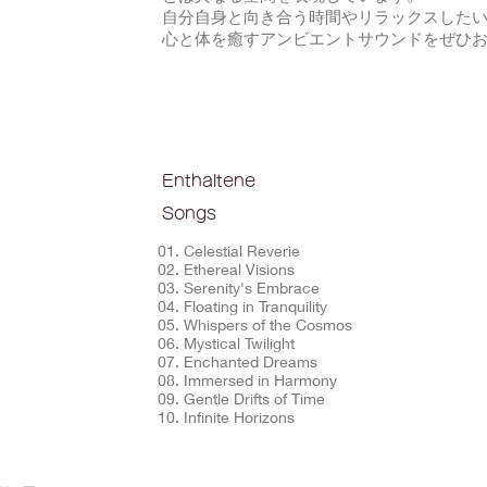
自分自身と向き合う時間やリラックスした
心と体を癒すアンビエントサウンドをぜひ
Enthaltene
Songs
01. Celestial Reverie
02. Ethereal Visions
03. Serenity's Embrace
04. Floating in Tranquility
05. Whispers of the Cosmos
06. Mystical Twilight
07. Enchanted Dreams
08. Immersed in Harmony
09. Gentle Drifts of Time
10. Infinite Horizons