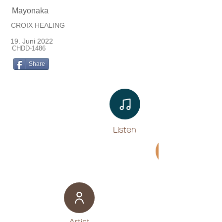
Mayonaka
CROIX HEALING
19. Juni 2022
CHDD-1486
Share
Listen​
Movie