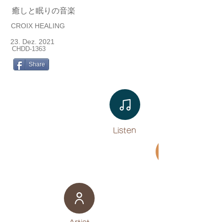
癒しと眠りの音楽
CROIX HEALING
23. Dez. 2021
CHDD-1363
Share
Listen​
Movie