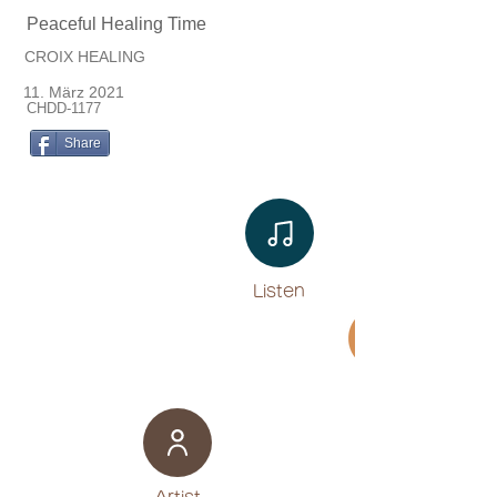
Peaceful Healing Time
CROIX HEALING
11. März 2021
CHDD-1177
Share
Listen​
Movie