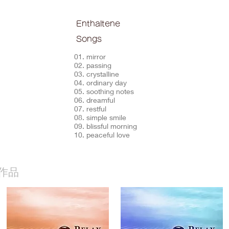
Enthaltene
Songs
01. mirror
02. passing
03. crystalline
04. ordinary day
05. soothing notes
06. dreamful
07. restful
08. simple smile
09. blissful morning
10. peaceful love
作品