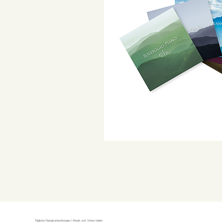
Tägliche Klangbehandlungen | Musik und Video heilen