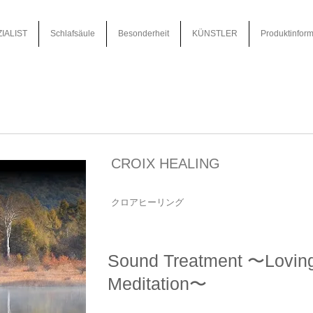
IALIST
Schlafsäule
Besonderheit
KÜNSTLER
Produktinform
CROIX HEALING
クロアヒーリング
Sound Treatment 〜Lovin
Meditation〜