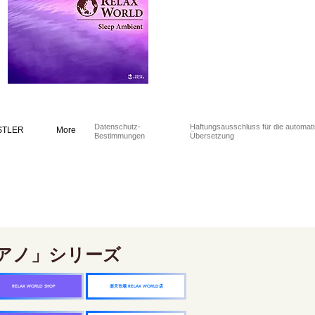
Datenschutz-
Haftungsausschluss für die automat
STLER
More
Bestimmungen
Übersetzung
アノ」シリーズ
楽天市場 RELAX WORLD店
RELAX WORLD SHOP