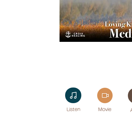
Listen​
Movie
​