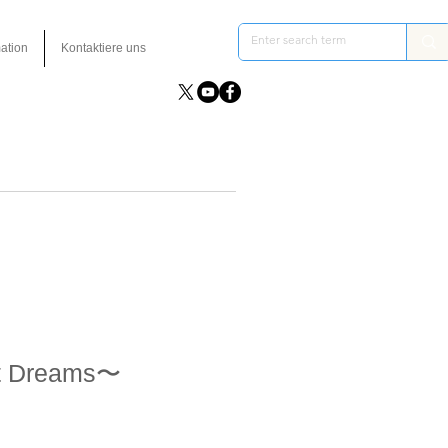
ation
Kontaktiere uns
t Dreams〜