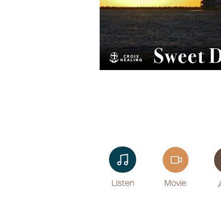
Listen​
Movie
​