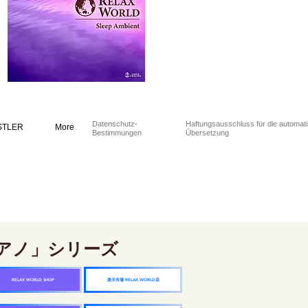
Datenschutz-
Haftungsausschluss für die automat
STLER
More
Bestimmungen
Übersetzung
アノ」シリーズ
楽天市場 RELAX WORLD店
RELAX WORLD SHOP