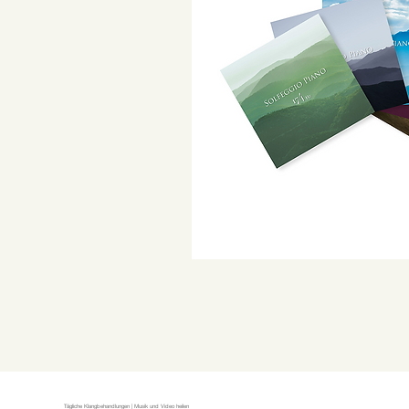
Tägliche Klangbehandlungen | Musik und Video heilen