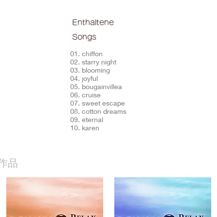
Enthaltene
Songs
01. chiffon
02. starry night
03. blooming
04. joyful
05. bougainvillea
06. cruise
07. sweet escape
08. cotton dreams
09. eternal
10. karen
作品