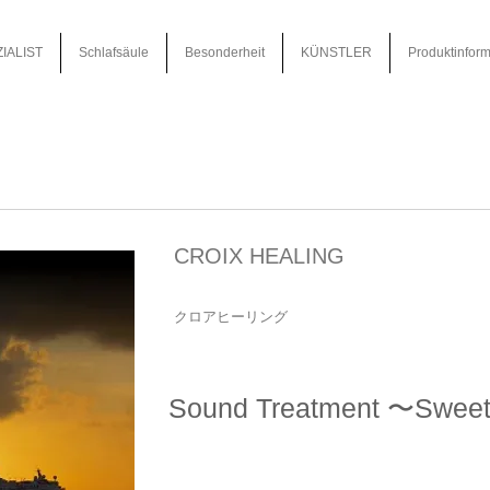
IALIST
Schlafsäule
Besonderheit
KÜNSTLER
Produktinform
CROIX HEALING
クロアヒーリング
Sound Treatment 〜Swee