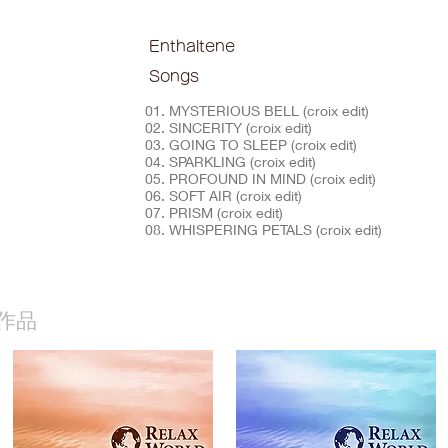
Enthaltene
Songs
01. MYSTERIOUS BELL (croix edit)
02. SINCERITY (croix edit)
03. GOING TO SLEEP (croix edit)
04. SPARKLING (croix edit)
05. PROFOUND IN MIND (croix edit)
06. SOFT AIR (croix edit)
07. PRISM (croix edit)
08. WHISPERING PETALS (croix edit)
作品