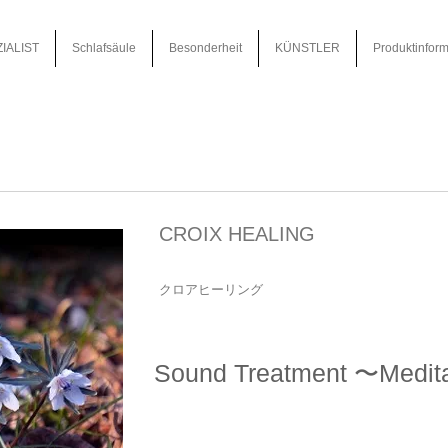
IALIST
Schlafsäule
Besonderheit
KÜNSTLER
Produktinform
CROIX HEALING
クロアヒーリング
Sound Treatment 〜Medit