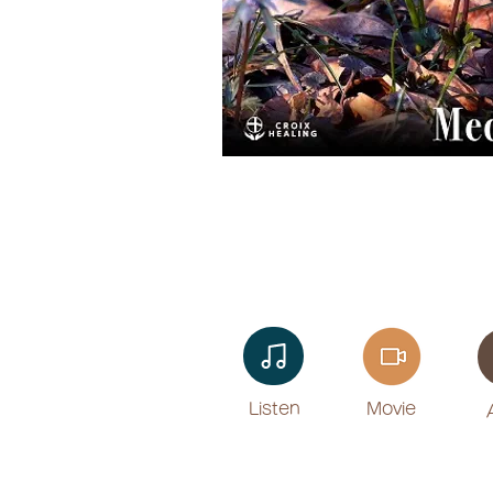
Listen​
Movie
​