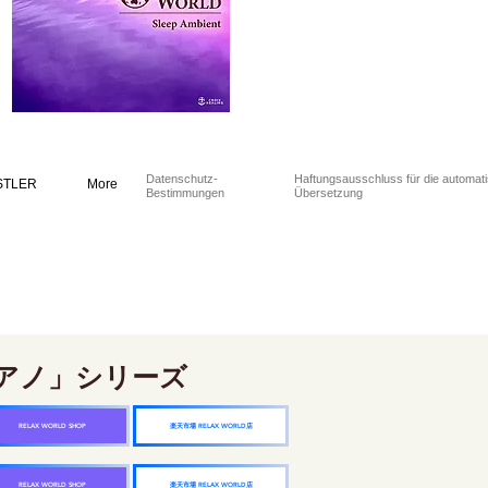
Datenschutz-
Haftungsausschluss für die automat
STLER
More
Bestimmungen
Übersetzung
アノ」シリーズ
楽天市場 RELAX WORLD店
RELAX WORLD SHOP
楽天市場 RELAX WORLD店
RELAX WORLD SHOP