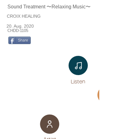
Sound Treatment 〜Relaxing Music〜
CROIX HEALING
20. Aug. 2020
CHDD-1105
Share
Listen​
Movie