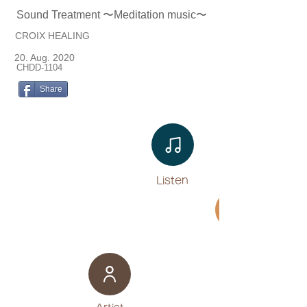
Sound Treatment 〜Meditation music〜
CROIX HEALING
20. Aug. 2020
CHDD-1104
Share
Listen​
Movie