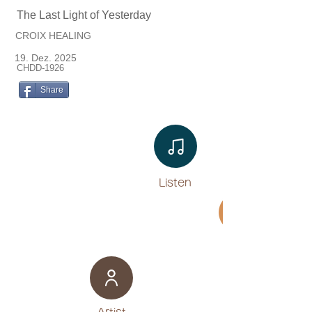
The Last Light of Yesterday
CROIX HEALING
19. Dez. 2025
CHDD-1926
Share
Listen​
Movie