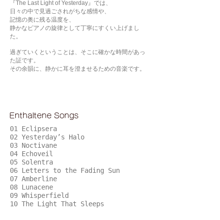
『The Last Light of Yesterday』では、
日々の中で見過ごされがちな感情や、
記憶の奥に残る温度を、
静かなピアノの旋律として丁寧にすくい上げまし
た。
過ぎていくということは、そこに確かな時間があっ
た証です。
その余韻に、静かに耳を澄ませるための音楽です。
Enthaltene Songs
01 Eclipsera
02 Yesterday’s Halo
03 Noctivane
04 Echoveil
05 Solentra
06 Letters to the Fading Sun
07 Amberline
08 Lunacene
09 Whisperfield
10 The Light That Sleeps