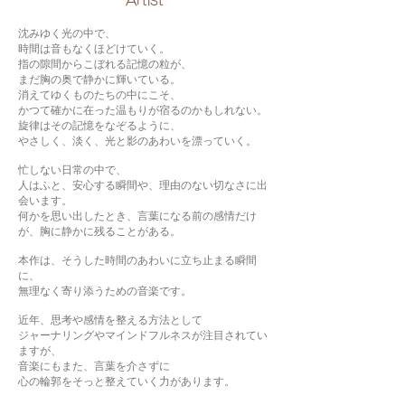
​Artist
沈みゆく光の中で、
時間は音もなくほどけていく。
指の隙間からこぼれる記憶の粒が、
まだ胸の奥で静かに輝いている。
消えてゆくものたちの中にこそ、
かつて確かに在った温もりが宿るのかもしれない。
旋律はその記憶をなぞるように、
やさしく、淡く、光と影のあわいを漂っていく。
忙しない日常の中で、
人はふと、安心する瞬間や、理由のない切なさに出
会います。
何かを思い出したとき、言葉になる前の感情だけ
が、胸に静かに残ることがある。
本作は、そうした時間のあわいに立ち止まる瞬間
に、
無理なく寄り添うための音楽です。
近年、思考や感情を整える方法として
ジャーナリングやマインドフルネスが注目されてい
ますが、
音楽にもまた、言葉を介さずに
心の輪郭をそっと整えていく力があります。