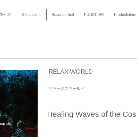
IALIST
Schlafsäule
Besonderheit
KÜNSTLER
Produktinform
RELAX WORLD
リラックスワールド
Healing Waves of the Co