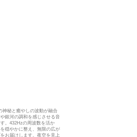
」 は、宇宙の神秘と癒やしの波動が融合
ムや銀河の調和を感じさせる音
。432Hzの周波数を活か
心を穏やかに整え、無限の広が
プをお届けします。夜空を見上