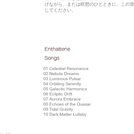
げながら、または瞑想のひとときに、この
じてください。
Enthaltene
Songs
01 Celestial Resonance
02 Nebula Dreams
03 Luminous Pulsar
04 Orbiting Serenity
05 Galactic Harmonics
06 Ecliptic Drift
07 Aurora Embrace
08 Echoes of the Quasar
09 Tidal Gravity
10 Dark Matter Lullaby