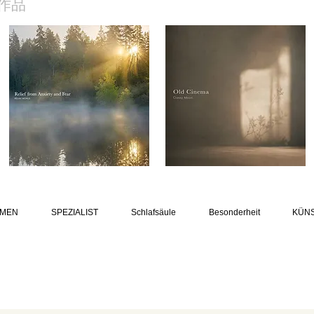
作品
MEN
SPEZIALIST
Schlafsäule
Besonderheit
KÜN