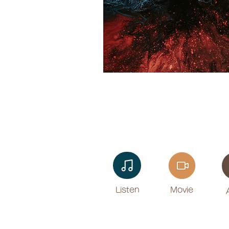
Listen​
Movie
​