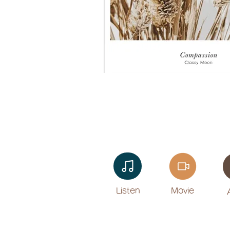
Listen​
Movie
​