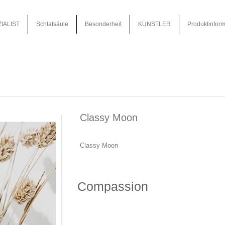
IALIST
Schlafsäule
Besonderheit
KÜNSTLER
Produktinform
Classy Moon
Classy Moon
Compassion