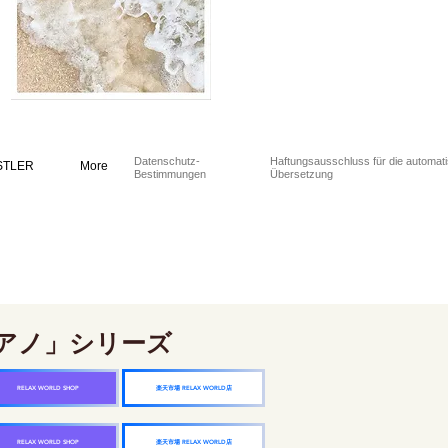
Datenschutz-
Haftungsausschluss für die automat
STLER
More
Bestimmungen
Übersetzung
アノ」シリーズ
楽天市場 RELAX WORLD店
RELAX WORLD SHOP
楽天市場 RELAX WORLD店
RELAX WORLD SHOP