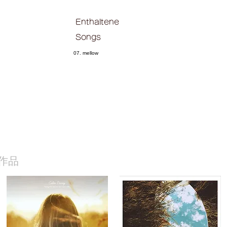
Enthaltene
Songs
07. mellow
作品