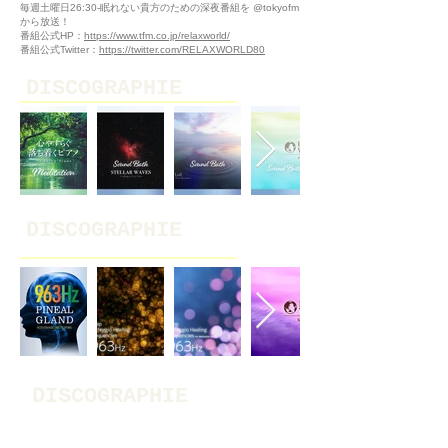
毎週土曜日26:30-眠れない貴方のための深夜番組を @tokyofm
から放送！
番組公式HP：
https://www.tfm.co.jp/relaxworld/
番組公式Twitter：
https://twitter.com/RELAXWORLD80
DISCOGRAPHIE
DISCOGRAPHIE
DISCOGRAPHIE