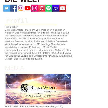
Profil
Heilkünstler
Es bietet Ambient-Musik mit verschiedenen natürlichen
Klängen und Volksinstrumenten aus aller Welt. Es hat auf
den wichtigsten Vertriebsstandorten immer einen hohen
Stellenwert und wird für die Hintergrundmusik in den
Hoshino Resorts mit einer Reihe von 1 Million Download-
Verteilungshits verwendet. USEN verfügt über mehrere
spezialisierte Kanäle. Er hat auch Musik für die
Eröffnungsfeier der Konferenz der Vereinten Nationen über
die menschliche Umwelt (COP10 / MOP5 / 2010) und Musik
für Mizubeling Japan des Ministeriums für Land, Infrastruktur,
Verkehr und Tourismus produziert.
MEDIA
TOKYO FM「RELAX WORLD presented by クロア」