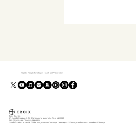
Tägliche Klangbehandlungen | Musik und Video heilen
Croix Co., Ltd.
7F, Konishi-Gebäude, 3-7-2 Shimomeguro, Meguro-ku, Tokio 153-0064
TEL 03-5436-1960 / FAX 03-5436-1961
Geschäftszeiten 10: 00-19: 00 Uhr (ausgenommen Samstage, Sonntage und Feiertage sowie unsere besonderen Feiertage)