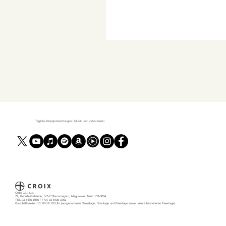
Tägliche Klangbehandlungen | Musik und Video heilen
Croix Co., Ltd.
7F, Konishi-Gebäude, 3-7-2 Shimomeguro, Meguro-ku, Tokio 153-0064
TEL 03-5436-1960 / FAX 03-5436-1961
Geschäftszeiten 10: 00-19: 00 Uhr (ausgenommen Samstage, Sonntage und Feiertage sowie unsere besonderen Feiertage)