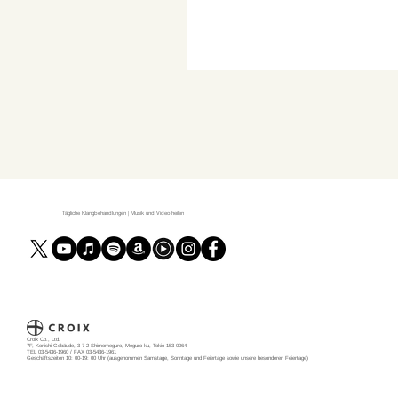
Tägliche Klangbehandlungen | Musik und Video heilen
Croix Co., Ltd.
7F, Konishi-Gebäude, 3-7-2 Shimomeguro, Meguro-ku, Tokio 153-0064
TEL 03-5436-1960 / FAX 03-5436-1961
Geschäftszeiten 10: 00-19: 00 Uhr (ausgenommen Samstage, Sonntage und Feiertage sowie unsere besonderen Feiertage)