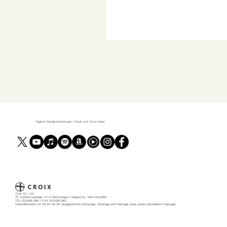
Tägliche Klangbehandlungen | Musik und Video heilen
Croix Co., Ltd.
7F, Konishi-Gebäude, 3-7-2 Shimomeguro, Meguro-ku, Tokio 153-0064
TEL 03-5436-1960 / FAX 03-5436-1961
Geschäftszeiten 10: 00-19: 00 Uhr (ausgenommen Samstage, Sonntage und Feiertage sowie unsere besonderen Feiertage)