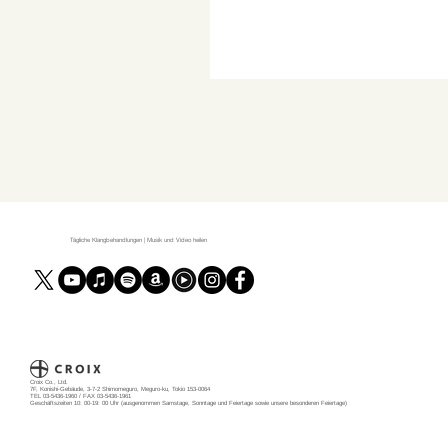
Tägliche Klangbehandlungen | Musik und Video heilen
Croix Co., Ltd.
7F, Konishi-Gebäude, 3-7-2 Shimomeguro, Meguro-ku, Tokio 153-0064
TEL 03-5436-1960 / FAX 03-5436-1961
Geschäftszeiten 10: 00-19: 00 Uhr (ausgenommen Samstage, Sonntage und Feiertage sowie unsere besonderen Feiertage)