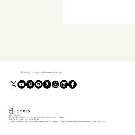
Tägliche Klangbehandlungen | Musik und Video heilen
Croix Co., Ltd.
7F, Konishi-Gebäude, 3-7-2 Shimomeguro, Meguro-ku, Tokio 153-0064
TEL 03-5436-1960 / FAX 03-5436-1961
Geschäftszeiten 10: 00-19: 00 Uhr (ausgenommen Samstage, Sonntage und Feiertage sowie unsere besonderen Feiertage)